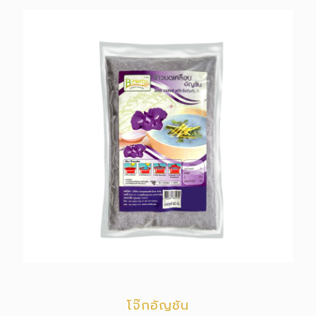
โจ๊กอัญชัน