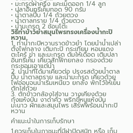
• มะกรูดผ่าครึ่ง แคะเม็ดออก 1/4 ลูก
• ปลาอินทรีเค็มทอด 90 กรัม
• น้ำตาลปี๊บ 1/4 ถ้วยตวง
• น้ำตาลทราย 1/4 ถ้วยตวง
• น้ำมะกรูด 2 ช้อนโต๊ะ
วิธีทำข้าวยำสมุนไพรทรงเครื่องน้ำกะปิ
หวาน
1. ทำน้ำกะปิหวานราดข้าวยำ โดยนำน้ำเปล่า
ตั้งไฟกลาง เติมกะปิ กระเทียม หอมแดง
ตะไคร้ ข่า และมะกรูด ต้มให้เดือด เติมปลา
อินทรีเค็ม เคี่ยวสักพักยกลง กรองด้วย
กระชอนเอาแต่น้ำ
2. นำน้ำที่ได้มาเคี่ยวต่อ ปรุงรสด้วยน้ำตาล
ปี๊บ น้ำตาลทราย และน้ำมะกรูด เคี่ยวด้วย
ไฟอ่อนจนน้ำเริ่มเหนียว ยกลง พักไว้ให้เย็น
ตักใส่ถ้วย
3. ตักข้าวกล้องใส่จาน วางเคียงด้วย
กุ้งแห้งป่น งาดำคั่ว พริกขี้หนูแห้งป่น
มะนาว ผักและสมุนไพร เสิร์ฟพร้อมน้ำกะปิ
หวาน
คำแนะนำในการเก็บรักษา
1.ควรเก็บในภาชนะที่มีฝาปิดสนิท หรือ เก็บ