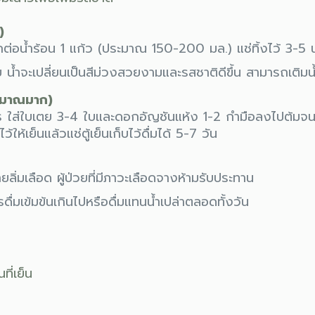
)
อน้ำร้อน 1 แก้ว (ประมาณ 150-200 มล.) แช่ทิ้งไว้ 3-5 นา
้ำจะเปลี่ยนเป็นสีม่วงสวยงามและรสชาติดีขึ้น สามารถเติมน
ริมาณมาก)
ตร ใส่ใบเตย 3-4 ใบและดอกอัญชันแห้ง 1-2 กำมือลงไปต้มจ
้ให้เย็นแล้วแช่ตู้เย็นเก็บไว้ดื่มได้ 5-7 วัน
่มเลือด ผู้ป่วยที่มีภาวะเลือดจางห้ามรับประทาน
่มเข้มข้นเกินไปหรือดื่มแทนน้ำเปล่าตลอดทั้งวัน
ที่เย็น