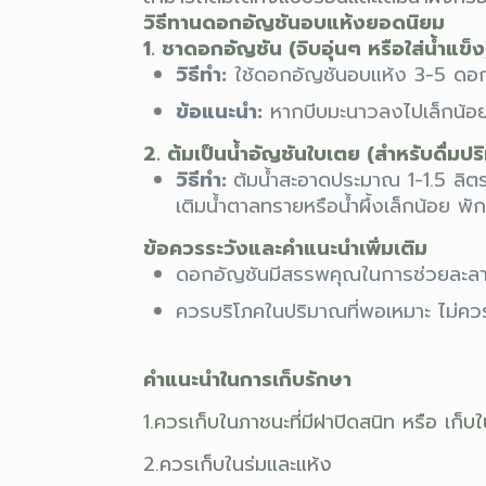
วิธีทานดอกอัญชันอบแห้งยอดนิยม
1. ชาดอกอัญชัน (จิบอุ่นๆ หรือใส่น้ำแข็ง
วิธีทำ:
ใช้ดอกอัญชันอบแห้ง 3-5 ดอกต่
ข้อแนะนำ:
หากบีบมะนาวลงไปเล็กน้อย น
2. ต้มเป็นน้ำอัญชันใบเตย (สำหรับดื่มป
วิธีทำ:
ต้มน้ำสะอาดประมาณ 1-1.5 ลิ
เติมน้ำตาลทรายหรือน้ำผึ้งเล็กน้อย พักไว
ข้อควรระวังและคำแนะนำเพิ่มเติม
ดอกอัญชันมีสรรพคุณในการช่วยละลายลิ
ควรบริโภคในปริมาณที่พอเหมาะ ไม่ควรดื
คำแนะนำในการเก็บรักษา
1.ควรเก็บในภาชนะที่มีฝาปิดสนิท หรือ เก็บใน
2.ควรเก็บในร่มและแห้ง