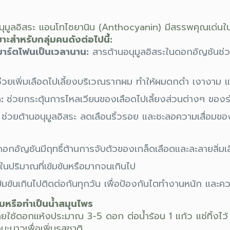
นุมูลอิสระ แอนโทไซยานิน (Anthocyanin)
มีสรรพคุณเด่นใน
มาะสำหรับ
กลุ่มคนดังต่อไปนี้:
มาร์ตโฟนเป็นเวลานาน:
สารต้านอนุมูลอิสระในดอกอัญชันช่
่วยเพิ่มเลือดไปเลี้ยงบริเวณรากผม ทำให้ผมดกดำ เงางาม
:
ช่วยกระตุ้นการไหลเวียนของเลือดไปเลี้ยงส่วนต่างๆ ข
ช่วยต้านอนุมูลอิสระ ลดเลือนริ้วรอย และชะลอความเสื่อมขอ
อกอัญชันมีฤทธิ์ต้านการจับตัวของเกล็ดเลือดและละลายลิ่มเ
มในปริมาณที่เข้มข้นหรือมากจนเกินไป
เข้มข้นเกินไปติดต่อกันทุกวัน เพื่อป้องกันไตทำงานหนัก แล
มหรือทำเป็นน้ำสมุนไพร
ยใช้ดอกแห้งประมาณ 3-5 ดอก ต่อน้ำร้อน 1 แก้ว แช่ทิ้งไว
อมะนาวเพื่อเพิ่มรสชาติ