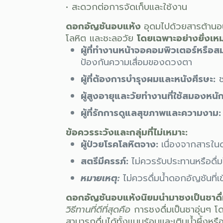
• สะดวกต่อการจัดเก็บและใช้งาน
ดอกอัญชันอบแห้ง
อุดมไปด้วยสารต้านอ
โลหิต และชะลอวัย
โดยเฉพาะอย่างยิ่งเห
ผู้ที่ทำงานหน้าจอคอมพิวเตอร์หรือส
ป้องกันความเสื่อมของดวงตา
ผู้ที่ต้องการบำรุงผมและหนังศีรษะ:
ช
ผู้สูงอายุและวัยทำงานที่ใช้สมองหนัก
ผู้ที่รักการดูแลสุขภาพและความงาม:
ข้อควรระวังและกลุ่มที่ไม่เหมาะ:
ผู้ป่วยโรคโลหิตจาง:
เนื่องจากสารในด
สตรีมีครรภ์:
ไม่ควรรับประทานหรือดื่
หมายเหตุ:
ไม่ควรดื่มน้ำดอกอัญชันที่
ดอกอัญชันอบแห้งนิยมนำมาชงเป็นชาดื่
วิธีทานที่ดีที่สุดคือ
การชงดื่มเป็นชาอุ่นๆ
โด
สามารถดื่มได้ทั้งแบบร้อนและเติมน้ำผึ้งหรื