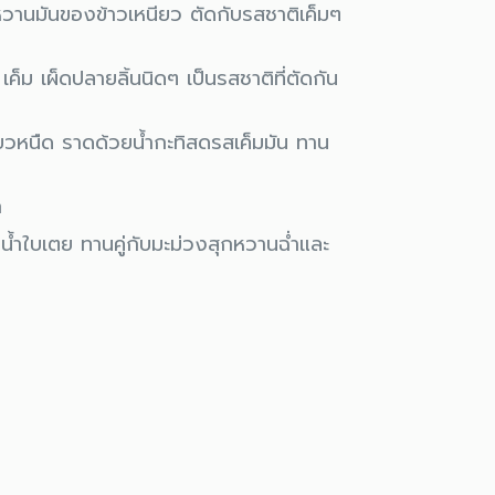
วานมันของข้าวเหนียว ตัดกับรสชาติเค็มๆ
ค็ม เผ็ดปลายลิ้นนิดๆ เป็นรสชาติที่ตัดกัน
วหนืด ราดด้วยน้ำกะทิสดรสเค็มมัน ทาน
ก
น้ำใบเตย ทานคู่กับมะม่วงสุกหวานฉ่ำและ