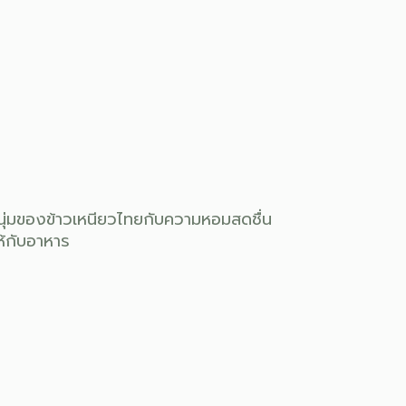
นุ่มของข้าวเหนียวไทยกับความหอมสดชื่น
้กับอาหาร