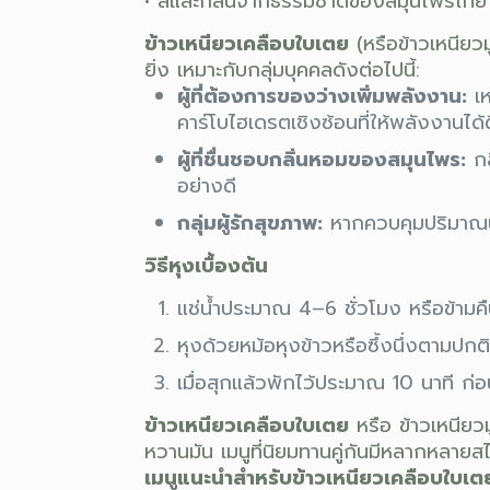
• สีและกลิ่นจากธรรมชาติของสมุนไพรไทย
ข้าวเหนียวเคลือบใบเตย
(หรือข้าวเหนียว
ยิ่ง เหมาะกับกลุ่มบุคคลดังต่อไปนี้:
ผู้ที่ต้องการของว่างเพิ่มพลังงาน:
เห
คาร์โบไฮเดรตเชิงซ้อนที่ให้พลังงานได้ด
ผู้ที่ชื่นชอบกลิ่นหอมของสมุนไพร:
กล
อย่างดี
กลุ่มผู้รักสุขภาพ:
หากควบคุมปริมาณน้ำ
วิธีหุงเบื้องต้น
แช่น้ำประมาณ 4–6 ชั่วโมง หรือข้ามคืนเพ
หุงด้วยหม้อหุงข้าวหรือซึ้งนึ่งตามปกต
เมื่อสุกแล้วพักไว้ประมาณ 10 นาที ก่
ข้าวเหนียวเคลือบใบเตย
หรือ ข้าวเหนียว
หวานมัน เมนูที่นิยมทานคู่กันมีหลากหลายสไต
เมนูแนะนำสำหรับข้าวเหนียวเคลือบใบเต