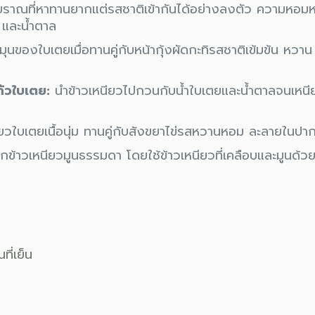
บราณที่หาทานยากแต่รสชาติเข้ากันได้อย่างลงตัว ความหอมห
 และน้ำตาล
ุนของใบเตยเมื่อทานคู่กับหน้ากุ้งผัดกะทิรสชาติเข้มข้น หวาน เ
ก้วใบเตย:
นำข้าวเหนียวไปกวนกับน้ำใบเตยและน้ำตาลจนเหนีย
ยวใบเตยเนื้อนุ่ม ทานคู่กับสังขยาไข่รสหวานหอม ละลายในปา
้าวเหนียวมูนธรรมดา โดยใช้ข้าวเหนียวที่เคลือบและมูนด้วย
ที่เย็น