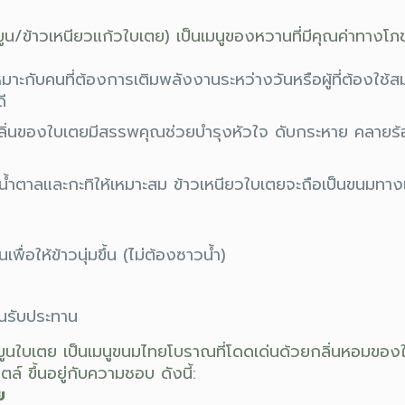
มูน/ข้าวเหนียวแก้วใบเตย) เป็นเมนูของหวานที่มีคุณค่าทาง
มาะกับคนที่ต้องการเติมพลังงานระหว่างวันหรือผู้ที่ต้องใช้
ี
ิ่นของใบเตยมีสรรพคุณช่วยบำรุงหัวใจ ดับกระหาย คลายร้อ
ตาลและกะทิให้เหมาะสม ข้าวเหนียวใบเตยจะถือเป็นขนมทางเลื
ื่อให้ข้าวนุ่มขึ้น (ไม่ต้องซาวน้ำ)
ิ
อนรับประทาน
มูนใบเตย เป็นเมนูขนมไทยโบราณที่โดดเด่นด้วยกลิ่นหอมขอ
ล์ ขึ้นอยู่กับความชอบ ดังนี้:
ย